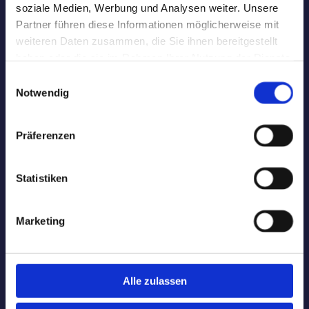
soziale Medien, Werbung und Analysen weiter. Unsere
Partner führen diese Informationen möglicherweise mit
weiteren Daten zusammen, die Sie ihnen bereitgestellt
haben oder die sie im Rahmen Ihrer Nutzung der Dienste
gesammelt haben.
Einwilligungsauswahl
Notwendig
Präferenzen
Statistiken
Ihr Karriereportal
Marketing
Fakt 1
Wir offerieren bezahlbare Personallösungen für den
Alle zulassen
Klein- und Mittelstand. Exklusive, aber bezahlbare.