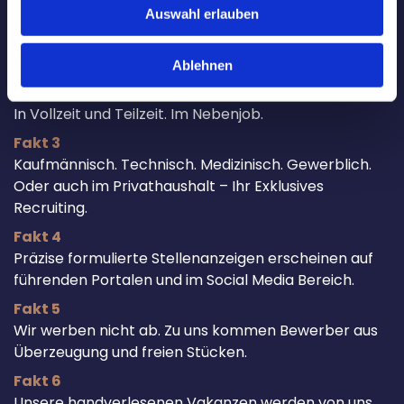
Fakt 2
Auswahl erlauben
Wir bieten grundsätzlich nur Direktvermittlungen an.
Keine Zeitarbeit. Keine Arbeitnehmerüberlassung. Die
Ablehnen
Vermittlung ist für Bewerber grundsätzlich
kostenfrei.
In Vollzeit und Teilzeit. Im Nebenjob.
Fakt 3
Kaufmännisch. Technisch. Medizinisch. Gewerblich.
Oder auch im Privathaushalt – Ihr Exklusives
Recruiting.
Fakt 4
Präzise formulierte Stellenanzeigen erscheinen auf
führenden Portalen und im Social Media Bereich.
Fakt 5
Wir werben nicht ab. Zu uns kommen Bewerber aus
Überzeugung und freien Stücken.
Fakt 6
Unsere handverlesenen Vakanzen werden von uns